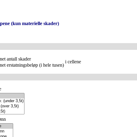
apene (kun materielle skader)
et antall skader
i cellene
et erstatningsbeløp (i hele tusen)
e
ønn