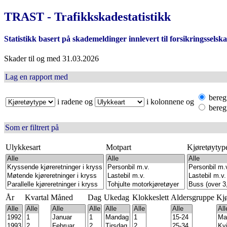
TRAST - Trafikkskadestatistikk
Statistikk basert på skademeldinger innlevert til forsikringsselsk
Skader til og med 31.03.2026
Lag en rapport med
beregn
i radene og
i kolonnene og
beregn
Som er filtrert på
Ulykkesart
Motpart
Kjøretøytyp
År
Kvartal
Måned
Dag
Ukedag
Klokkeslett
Aldersgruppe
Kj