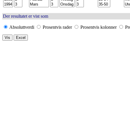
Der resultatet er vist som
Absoluttverdi
Prosentvis rader
Prosentvis kolonner
Pro